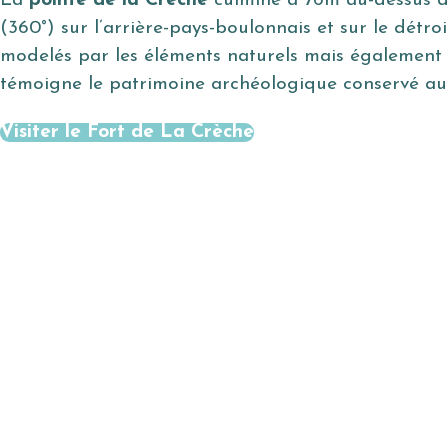
La
pointe de la Crèche
culmine à 76m au-dessus du
(360°) sur l’arrière-pays-boulonnais et sur le détro
modelés par les éléments naturels mais également pa
témoigne le patrimoine archéologique conservé a
Visiter le Fort de La Crèche