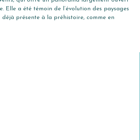
 vents, qui offre un panorama largement ouvert
que. Elle a été témoin de l’évolution des paysages
t déjà présente à la préhistoire, comme en