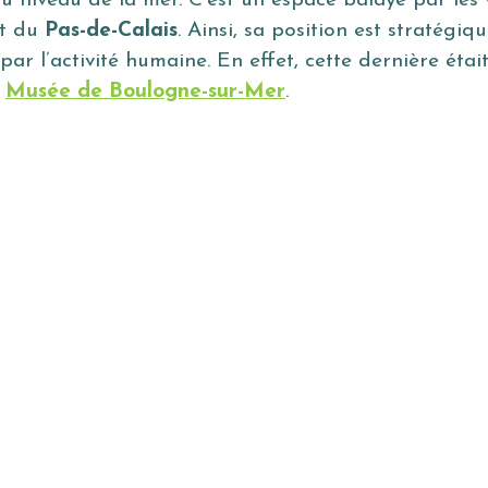
 niveau de la mer. C’est un espace balayé par les
it du
Pas-de-Calais
. Ainsi, sa position est stratégi
r l’activité humaine. En effet, cette dernière étai
u
Musée de Boulogne-sur-Mer
.